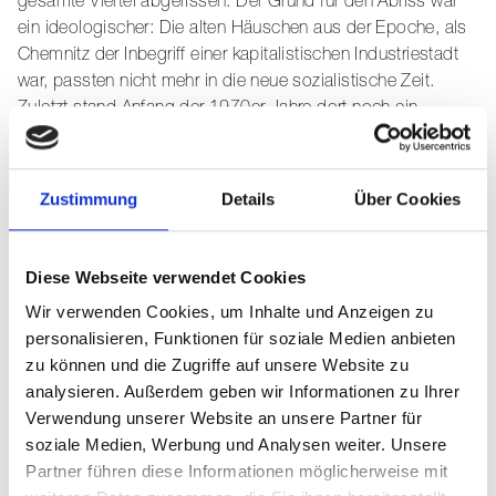
gesamte Viertel abgerissen. Der Grund für den Abriss war
ein ideologischer: Die alten Häuschen aus der Epoche, als
Chemnitz der Inbegriff einer kapitalistischen Industriestadt
war, passten nicht mehr in die neue sozialistische Zeit.
Zuletzt stand Anfang der 1970er Jahre dort noch ein
einziges Haus, die älteste Mädchenschule der Stadt sowie
der 1953 gebaute „Pavillon der Deutsch-Sowjetischen
Freundschaft“. Man riss beides ab.
Zustimmung
Details
Über Cookies
SCHON IMMER EIN GUTER GRUND FÜR
Diese Webseite verwendet Cookies
NEUES
Wir verwenden Cookies, um Inhalte und Anzeigen zu
Ebenso baute man die alte im Zustand des frühen 20.
personalisieren, Funktionen für soziale Medien anbieten
Jahrhunderts erhaltene Johanniskirche bis zur
zu können und die Zugriffe auf unsere Website zu
Unkenntlichkeit um, sodass man ihr heute das hohe Alter
analysieren. Außerdem geben wir Informationen zu Ihrer
von über 500 Jahren kaum ansieht. Die Vorstadt vor dem
Verwendung unserer Website an unsere Partner für
Johannistor war einst ein Gründungsort der Stadt Chemnitz
soziale Medien, Werbung und Analysen weiter. Unsere
als der heutige Zentrumskern noch sumpfiges Gebiet war.
Partner führen diese Informationen möglicherweise mit
Das Fehlen einer geschlossenen Bebauung in der