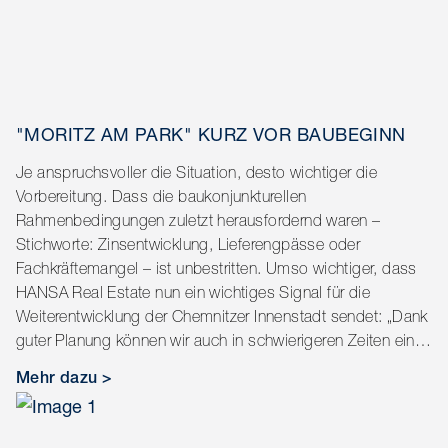
"MORITZ AM PARK" KURZ VOR BAUBEGINN
Je anspruchsvoller die Situation, desto wichtiger die
Vorbereitung. Dass die baukonjunkturellen
Rahmenbedingungen zuletzt herausfordernd waren –
Stichworte: Zinsentwicklung, Lieferengpässe oder
Fachkräftemangel – ist unbestritten. Umso wichtiger, dass
HANSA Real Estate nun ein wichtiges Signal für die
Weiterentwicklung der Chemnitzer Innenstadt sendet: „Dank
guter Planung können wir auch in schwierigeren Zeiten ein
genehmigtes und konzeptionell hochaktuelles Projekt in
Mehr dazu >
bester Lage an den Markt bringen – das Neubauprojekt
‚Moritz am Park‘ in der Neuen Johannisvorstadt“, erklärt
Eckhard Stiegele, Vorstand der HANSA Real Estate: „Dank