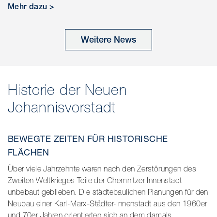
Baumkrone durchgeführt sowie die Sicherstellung der
Mehr dazu >
Standsicherheit gewährleistet werden. Des Weiteren
natürlich das Wässern und Düngen, welches die
Feinzwurzeln zum wachsen anregt. Die zwei Linden werden
Weitere News
am 14.09.2020 an ihren zukünftigen Standort im "Park der
Opfer des Faschismus"
Historie der Neuen
Johannisvorstadt
BEWEGTE ZEITEN FÜR HISTORISCHE
FLÄCHEN
Über viele Jahrzehnte waren nach den Zerstörungen des
Zweiten Weltkrieges Teile der Chemnitzer Innenstadt
unbebaut geblieben. Die städtebaulichen Planungen für den
Neubau einer Karl-Marx-Städter-Innenstadt aus den 1960er
und 70er Jahren orientierten sich an dem damals